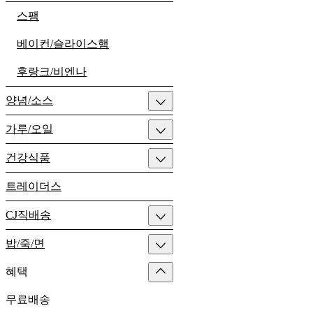
스팸
베이컨/슬라이스햄
후랑크/비엔나
양념/소스
가루/오일
건강식품
트레이더스
CJ직배송
밥/죽/면
혜택
무료배송