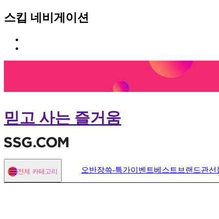
스킵 네비게이션
카
본
테
문
고
바
리
로
메
가
뉴
기
바
로
믿고 사는 즐거움
가
기
오반장
쓱-특가
이벤트
베스트
브랜드관
선
전체 카테고리
열기