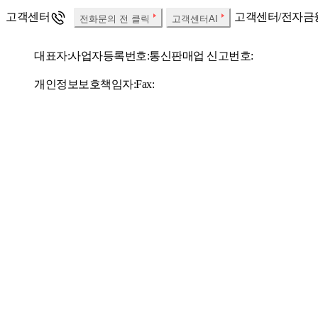
고객센터
고객센터/전자금
전화문의 전 클릭
고객센터AI
대표자:
사업자등록번호:
통신판매업 신고번호:
개인정보보호책임자:
Fax:
사업자 정보확인
소비자분쟁해결기준
SSG.COM 호스팅서비스 사업자 : (주)에스에스지닷컴
우리은행 채무지
한국온라인쇼핑협회
정회원사
당사는 고객님이
㈜에스에스지닷컴은 SSG.COM 실시간 항공권, 실시간 호텔 예약
해 책임을 지지 않습니다.
㈜에스에스지닷컴 사이트의 상품/판매자/쇼핑정보, 컨텐츠, UI 등
법에 따른 표시