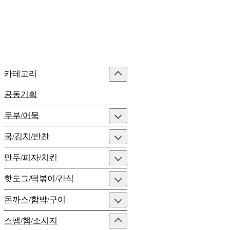
카테고리
공동기획
두부/어묵
국/김치/반찬
만두/피자/치킨
핫도그/떡볶이/간식
돈까스/함박/구이
스팸/햄/소시지