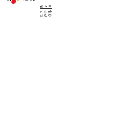
베스트
신상품
세일중
공동기획
두부/어묵
국/김치/반찬
만두/피자/치킨
핫도그/떡볶이/간식
돈까스/함박/구이
스팸/햄/소시지
양념/소스
가루/오일
건강식품
트레이더스
CJ직배송
밥/죽/면